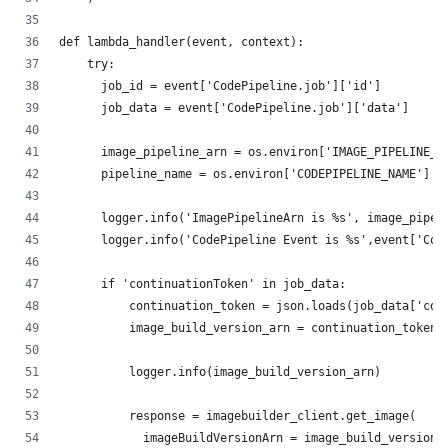
def lambda_handler(event, context):
    try:
      job_id = event['CodePipeline.job']['id']
      job_data = event['CodePipeline.job']['data']
      image_pipeline_arn = os.environ['IMAGE_PIPELINE_A
      pipeline_name = os.environ['CODEPIPELINE_NAME']
      logger.info('ImagePipelineArn is %s', image_pipel
      logger.info('CodePipeline Event is %s',event['Cod
      if 'continuationToken' in job_data:
          continuation_token = json.loads(job_data['con
          image_build_version_arn = continuation_token[
          logger.info(image_build_version_arn)
          response = imagebuilder_client.get_image(
            imageBuildVersionArn = image_build_version_