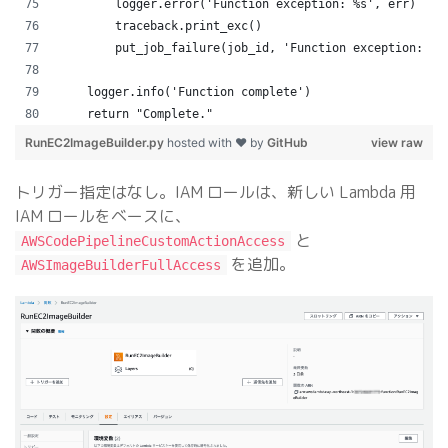
        logger.error('Function exception: %s', err)
        traceback.print_exc()
        put_job_failure(job_id, 'Function exception: ' 
    logger.info('Function complete')
    return "Complete."
RunEC2ImageBuilder.py
hosted with ❤ by
GitHub
view raw
トリガー指定はなし。IAM ロールは、新しい Lambda 用
IAM ロールをベースに、
と
AWSCodePipelineCustomActionAccess
を追加。
AWSImageBuilderFullAccess