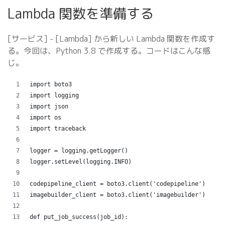
Lambda 関数を準備する
[サービス] - [Lambda] から新しい Lambda 関数を作成す
る。今回は、Python 3.8 で作成する。コードはこんな感
じ。
import boto3
import logging
import json
import os
import traceback
logger = logging.getLogger()
logger.setLevel(logging.INFO)
codepipeline_client = boto3.client('codepipeline')
imagebuilder_client = boto3.client('imagebuilder')
def put_job_success(job_id):