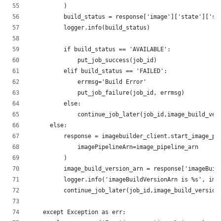
          )
          build_status = response['image']['state']['st
          logger.info(build_status)
          if build_status == 'AVAILABLE':
              put_job_success(job_id)
          elif build_status == 'FAILED':
              errmsg='Build Error'
              put_job_failure(job_id, errmsg)
          else:
              continue_job_later(job_id,image_build_ver
      else:
          response = imagebuilder_client.start_image_pi
              imagePipelineArn=image_pipeline_arn
          )
          image_build_version_arn = response['imageBuil
          logger.info('imageBuildVersionArn is %s', ima
          continue_job_later(job_id,image_build_version
    except Exception as err: