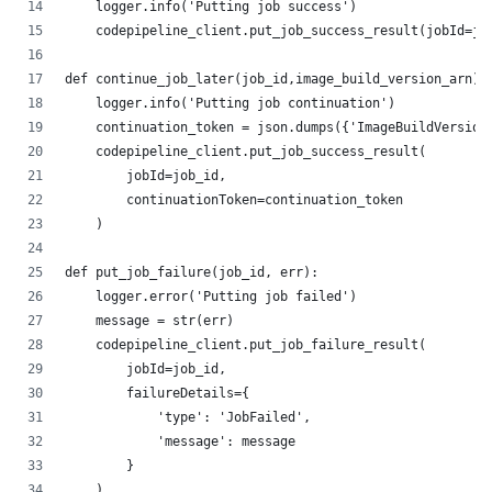
    logger.info('Putting job success')
    codepipeline_client.put_job_success_result(jobId=jo
def continue_job_later(job_id,image_build_version_arn):
    logger.info('Putting job continuation')
    continuation_token = json.dumps({'ImageBuildVersion
    codepipeline_client.put_job_success_result(
        jobId=job_id,
        continuationToken=continuation_token
    )
def put_job_failure(job_id, err):
    logger.error('Putting job failed')
    message = str(err)
    codepipeline_client.put_job_failure_result(
        jobId=job_id,
        failureDetails={
            'type': 'JobFailed',
            'message': message
        }
    )